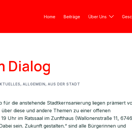
Home
Beiträge
Über Uns
Gesc
m Dialog
KTUELLES
,
ALLGEMEIN
,
AUS DER STADT
für die anstehende Stadtkernsanierung liegen prämiert vo
n über diese und andere Themen zu einer offenen
 19 Uhr im Ratssaal im Zunfthaus (Wallonenstraße 11, 674
abei sein. Zukunft gestalten.“ sind alle Bürgerinnen und