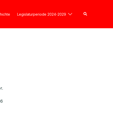
hichte
Legislaturperiode 2024-2029
r.
66